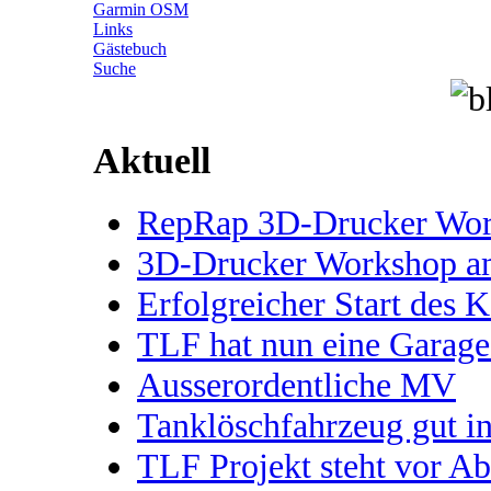
Garmin OSM
Links
Gästebuch
Suche
Aktuell
RepRap 3D-Drucker Works
3D-Drucker Workshop 
Erfolgreicher Start des 
TLF hat nun eine Garage
Ausserordentliche MV
Tanklöschfahrzeug gut 
TLF Projekt steht vor A