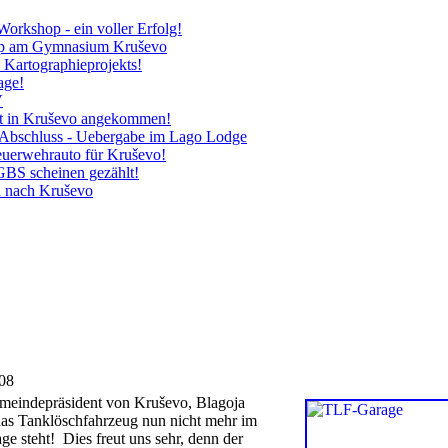
rkshop - ein voller Erfolg!
p am Gymnasium Kruševo
s Kartographieprojekts!
age!
V
ut in Kruševo angekommen!
r Abschluss - Uebergabe im Lago Lodge
euerwehrauto für Kruševo!
BS scheinen gezählt!
 nach Kruševo
08
meindepräsident von Kruševo, Blagoja
 das Tanklöschfahrzeug nun nicht mehr im
ge steht! Dies freut uns sehr, denn der