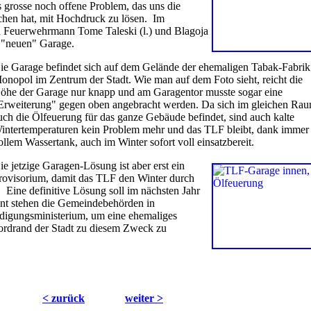
 grosse noch offene Problem, das uns die
hen hat, mit Hochdruck zu lösen. Im
 Feuerwehrmann Tome Taleski (l.) und Blagoja
r "neuen" Garage.
ie Garage befindet sich auf dem Gelände der ehemaligen Tabak-Fabrik
onopol im Zentrum der Stadt. Wie man auf dem Foto sieht, reicht die
öhe der Garage nur knapp und am Garagentor musste sogar eine
Erweiterung" gegen oben angebracht werden. Da sich im gleichen Ra
uch die Ölfeuerung für das ganze Gebäude befindet, sind auch kalte
intertemperaturen kein Problem mehr und das TLF bleibt, dank immer
ollem Wassertank, auch im Winter sofort voll einsatzbereit.
ie jetzige Garagen-Lösung ist aber erst ein
rovisorium, damit das TLF den Winter durch
. Eine definitive Lösung soll im nächsten Jahr
nt stehen die Gemeindebehörden in
digungsministerium, um eine ehemaliges
rdrand der Stadt zu diesem Zweck zu
< zurück
weiter >