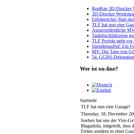
RepRap 3D-Drucker Wo
3D-Drucker Worksho
Erfolgreicher Start de
TLF hat nun eine Gar
Ausserordentliche M
Tanklöschfahrzeug g
TLF Projekt steht vo
Spendenaufruf: Ein F
MV: Die Tage von GG
54. GGBS-Delegation
Wer ist on-line?
Startseite
TLF hat nun eine Garage!
Thursday, 18. December 20
Soeben hat uns der Vize-Ge
Blagaduša, mitgeteilt, dass
Freien sondern in einer Gara