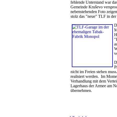
fehlende Unterstand war das
Gemeinde Kruševo versproc
nebenstehenden Foto zeigen
stolz das "neue" TLF in de
D
M
H
"
a
W
v
D
P
nicht im Freien stehen muss
realisiert werden. Im Mome
Verhandlung mit dem Vertei
Lagerhaus der Armee am No
übernehmen.