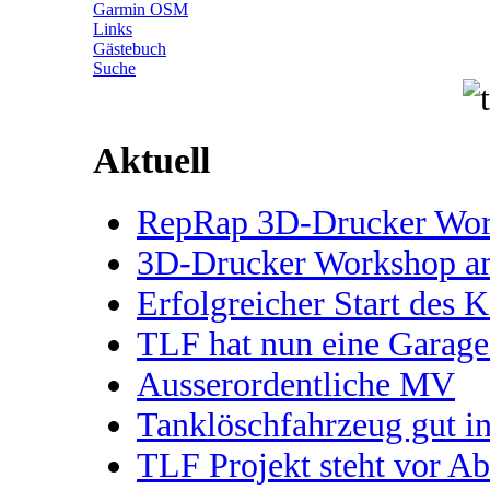
Garmin OSM
Links
Gästebuch
Suche
Aktuell
RepRap 3D-Drucker Works
3D-Drucker Workshop 
Erfolgreicher Start des 
TLF hat nun eine Garage
Ausserordentliche MV
Tanklöschfahrzeug gut 
TLF Projekt steht vor A