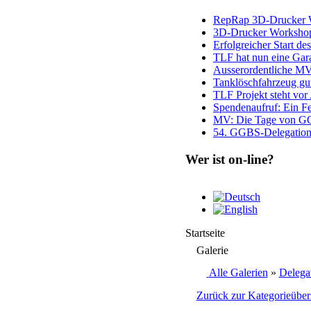
RepRap 3D-Drucker Wo
3D-Drucker Worksho
Erfolgreicher Start de
TLF hat nun eine Gar
Ausserordentliche M
Tanklöschfahrzeug g
TLF Projekt steht vo
Spendenaufruf: Ein F
MV: Die Tage von GG
54. GGBS-Delegation
Wer ist on-line?
Startseite
Galerie
Alle Galerien
»
Delegat
Zurück zur Kategorieüber