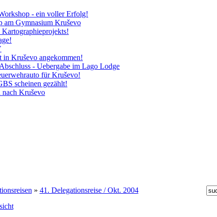
rkshop - ein voller Erfolg!
p am Gymnasium Kruševo
s Kartographieprojekts!
age!
V
ut in Kruševo angekommen!
r Abschluss - Uebergabe im Lago Lodge
euerwehrauto für Kruševo!
BS scheinen gezählt!
 nach Kruševo
ionsreisen
»
41. Delegationsreise / Okt. 2004
sicht