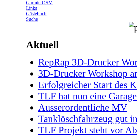
Garmin OSM
Links
Gästebuch
Suche
Aktuell
RepRap 3D-Drucker Works
3D-Drucker Workshop 
Erfolgreicher Start des 
TLF hat nun eine Garage
Ausserordentliche MV
Tanklöschfahrzeug gut 
TLF Projekt steht vor A