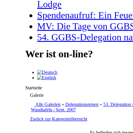
Lodge
Spendenaufruf: Ein Feue
MV: Die Tage von GGBS 
54. GGBS-Delegation na
Wer ist on-line?
Startseite
Galerie
Alle Galerien
»
Delegationsreisen
»
53. Delegation 
Wandtafeln / Sept. 2007
Zurück zur Kategorieübersicht
Es befinden sich insge