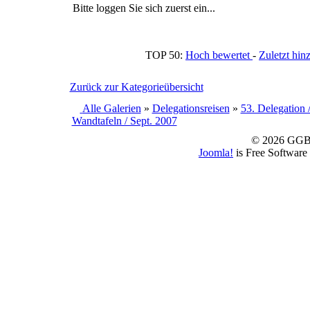
Bitte loggen Sie sich zuerst ein...
TOP 50:
Hoch bewertet
-
Zuletzt h
Zurück zur Kategorieübersicht
Alle Galerien
»
Delegationsreisen
»
53. Delegation 
Wandtafeln / Sept. 2007
© 2026 GGBS
Joomla!
is Free Software