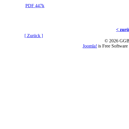
PDF 447k
< zur
[ Zurück ]
© 2026 GGBS
Joomla!
is Free Software