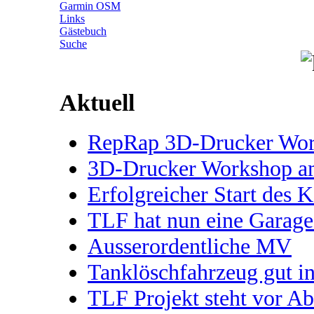
Garmin OSM
Links
Gästebuch
Suche
Aktuell
RepRap 3D-Drucker Works
3D-Drucker Workshop 
Erfolgreicher Start des 
TLF hat nun eine Garage
Ausserordentliche MV
Tanklöschfahrzeug gut 
TLF Projekt steht vor A