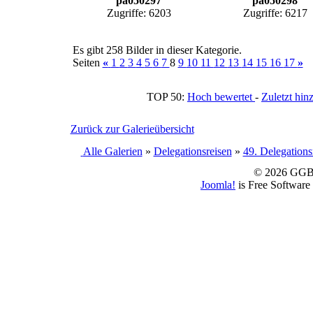
pa050297
pa050298
Zugriffe: 6203
Zugriffe: 6217
Es gibt 258 Bilder in dieser Kategorie.
Seiten
«
1
2
3
4
5
6
7
8
9
10
11
12
13
14
15
16
17
»
TOP 50:
Hoch bewertet
-
Zuletzt h
Zurück zur Galerieübersicht
Alle Galerien
»
Delegationsreisen
»
49. Delegations
© 2026 GGBS
Joomla!
is Free Software