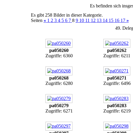
Es befinden sich insge
Es gibt 258 Bilder in dieser Kategorie.
Seiten
«
1
2
3
4
5
6
7
8
9
10
11
12
13
14
15
16
17
»
49. Deleg
pa050260
pa050262
Zugriffe: 6360
Zugriffe: 6211
pa050268
pa050271
Zugriffe: 6280
Zugriffe: 6496
pa050279
pa050283
Zugriffe: 6271
Zugriffe: 6219