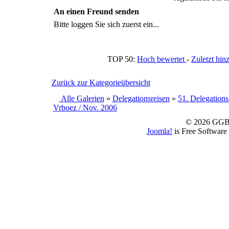
An einen Freund senden
Bitte loggen Sie sich zuerst ein...
TOP 50:
Hoch bewertet
-
Zuletzt h
Zurück zur Kategorieübersicht
Alle Galerien
»
Delegationsreisen
»
51. Delegations
Vrboez / Nov. 2006
© 2026 GGBS
Joomla!
is Free Software